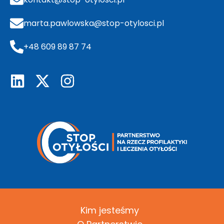
marta.pawlowska@stop-otylosci.pl
+48 609 89 87 74
Kim jesteśmy