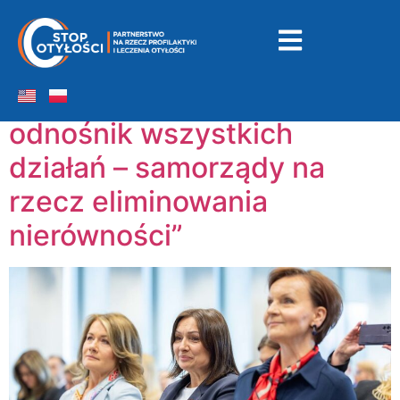
Dzień:
2025-06-12
Sesja „Zdrowie jako
odnośnik wszystkich
działań – samorządy na
rzecz eliminowania
nierówności”