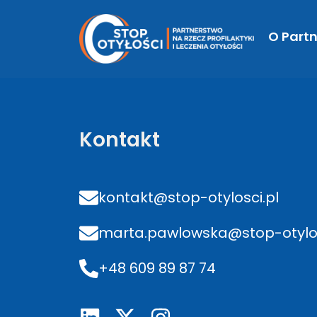
URZĄD MIASTA 
O Partn
Kontakt
kontakt@stop-otylosci.pl
marta.pawlowska@stop-otylos
+48 609 89 87 74