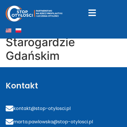
Starostwo
Powiatowe w
Starogardzie
Gdańskim
Kontakt
kontakt@stop-otylosci.pl
marta.pawlowska@stop-otylosci.pl