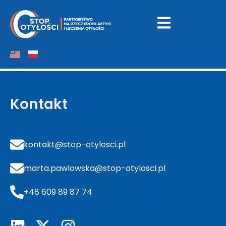
Pomnik-Centrum
Zdrowia Dziecka
Kontakt
kontakt@stop-otylosci.pl
marta.pawlowska@stop-otylosci.pl
+48 609 89 87 74