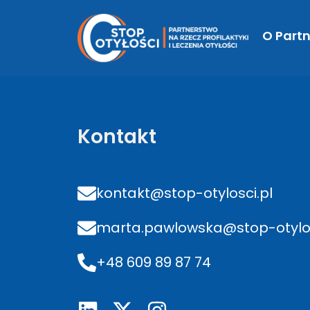
Gdański Uniwers
O Partn
Kontakt
kontakt@stop-otylosci.pl
marta.pawlowska@stop-otylos
+48 609 89 87 74