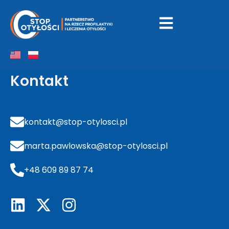
Fundacja Medicover
Kontakt
kontakt@stop-otylosci.pl
marta.pawlowska@stop-otylosci.pl
+48 609 89 87 74