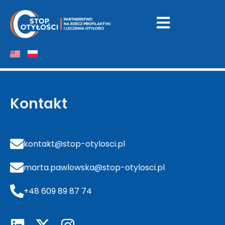
Business Centre
Club
Kontakt
kontakt@stop-otylosci.pl
marta.pawlowska@stop-otylosci.pl
+48 609 89 87 74